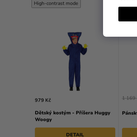
High-contrast mode
1 169 
979 Kč
Dětský kostým - Příšera Huggy
Pánsk
Woogy
DETAIL