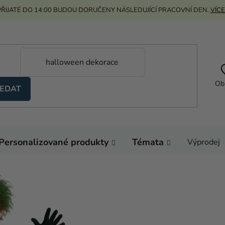
ŘIJATÉ DO 14:00 BUDOU DORUČENY NÁSLEDUJÍCÍ PRACOVNÍ DEN.
VÍCE
Ob
EDAT
Personalizované produkty
Témata
Výprodej
Domů
Kostýmy
Dět
Průměrné
Neohodnoceno