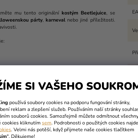
E
změte mu tento originální
kostým Beetlejuice
, se
lloweenskou párty
,
karneval
nebo jiné příležitosti.
vivosti.
Ve
e:
Př
T
% POLYESTER. Díky elastickému materiálu se dají
ŽÍME SI VAŠEHO SOUKRO
mů Vám pomohou tyto
rozměry
:
ing
používá soubory cookies na podporu fungování stránky,
bení reklam a zlepšení služeb. Používáním naší stránky souhla
váním souborů cookies. Samozřejmě můžete odmítnout všechn
é cookies kliknutím
sem
. Podrobnosti o použitých cookies najde
okies
. Velmi nás potěší, když přijmete naše cookies tlačítkem
sím
". Děkujeme!