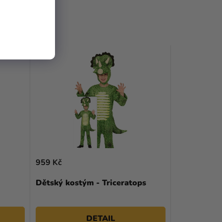
959 Kč
Dětský kostým - Triceratops
DETAIL