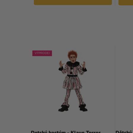
VÝPRODEJ
Detský kostým - Klaun Terror
Dětský 