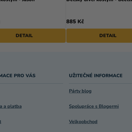
č
885 Kč
DETAIL
DETAIL
MACE PRO VÁS
UŽITEČNÉ INFORMACE
Párty blog
a a platba
Spolupráce s Blogermi
t
Velkoobchod