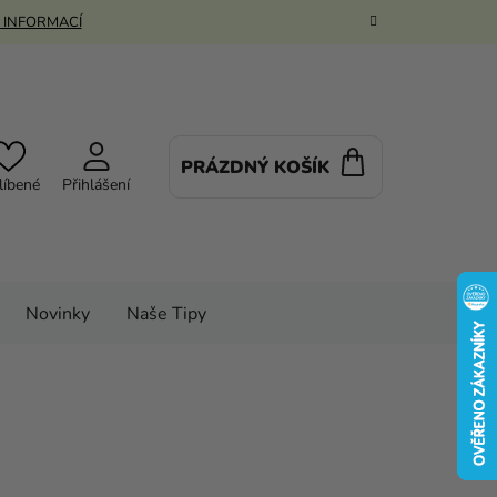
 INFORMACÍ
PRÁZDNÝ KOŠÍK
NÁKUPNÍ
líbené
Přihlášení
KOŠÍK
Novinky
Naše Tipy
ský kostým - Beetlejuice
Podrobnosti hodnocení