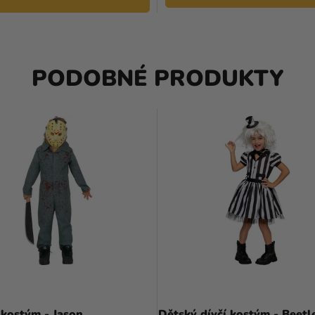
PODOBNÉ PRODUKTY
kostým - Jason
Dětský dívčí kostým - Beetl