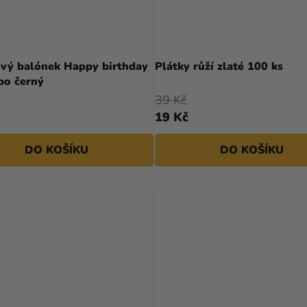
Průměrné
hodnocení
ový balónek Happy birthday
Plátky růží zlaté 100 ks
produktu
bo černý
je
39 Kč
5,0
19 Kč
z
5
DO KOŠÍKU
DO KOŠÍKU
hvězdiček.