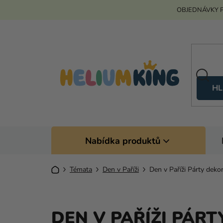
Přejít
OBJEDNÁVKY P
na
obsah
HL
Nabídka produktů
Domů
Témata
Den v Paříži
Den v Paříži Párty deko
DEN V PAŘÍŽI PÁR