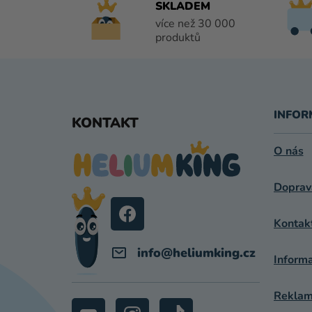
SKLADEM
více než 30 000
produktů
Z
Á
INFOR
KONTAKT
P
O nás
A
Doprav
T
Í
Kontak
info
@
heliumking.cz
Inform
Reklama