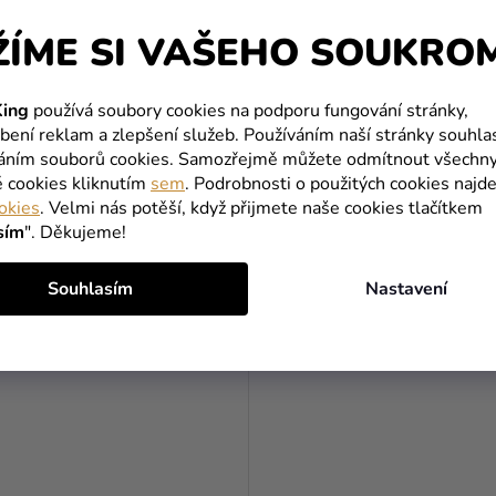
ŽÍME SI VAŠEHO SOUKRO
růží - tmavě červené 100 ks
Lupeny růží světle růžové 5
ing
používá soubory cookies na podporu fungování stránky,
bení reklam a zlepšení služeb. Používáním naší stránky souhla
váním souborů cookies. Samozřejmě můžete odmítnout všechn
149 Kč
é cookies kliknutím
sem
. Podrobnosti o použitých cookies najde
okies
. Velmi nás potěší, když přijmete naše cookies tlačítkem
DO KOŠÍKU
DO KOŠÍKU
sím
". Děkujeme!
Souhlasím
Nastavení
J
VÝPRODEJ