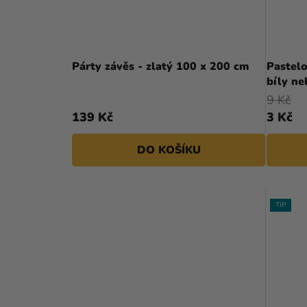
Párty závěs - zlatý 100 x 200 cm
Pastel
bíly ne
9 Kč
139 Kč
3 Kč
DO KOŠÍKU
TIP