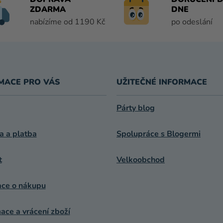
C
ZDARMA
DNE
Í
nabízíme od 1190 Kč
po odeslání
P
R
V
K
Y
V
MACE PRO VÁS
UŽITEČNÉ INFORMACE
Ý
P
Párty blog
I
S
a a platba
Spolupráce s Blogermi
U
t
Velkoobchod
ace o nákupu
ce a vrácení zboží