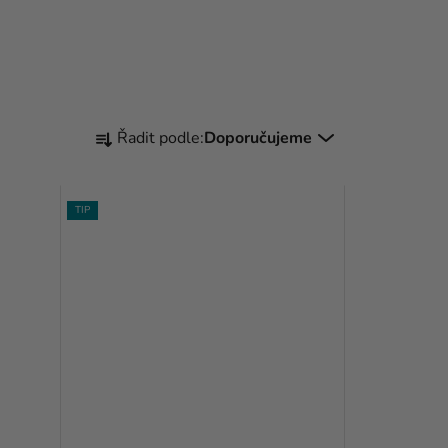
Ř
Řadit podle:
Doporučujeme
A
Z
TIP
E
N
Í
P
R
O
D