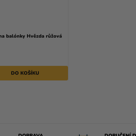
 na balónky Hvězda růžová
DO KOŠÍKU
O
V
L
Á
D
A
DOPRAVA
DORUČENÍ D