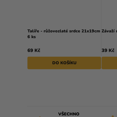
Talíře - růžovozlaté srdce 21x19cm
Závaží
6 ks
69 Kč
39 Kč
DO KOŠÍKU
VŠECHNO