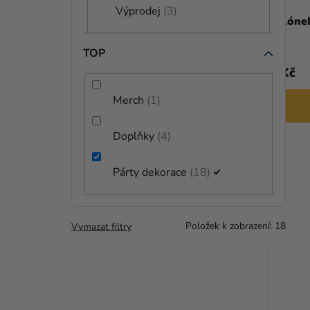
A
Výprodej
3
D
Balónek metalický tmavě růžový 26
Balóne
N
cm
U
TOP
E
K
3 Kč
3 Kč
L
T
Merch
1
DO KOŠÍKU
Ů
Doplňky
4
Párty dekorace
18
Položek k zobrazení:
18
Vymazat filtry