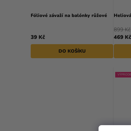
Fóliové závaží na balónky růžové
Heliov
899 Kč
39 Kč
469 K
DO KOŠÍKU
VÝPRODE