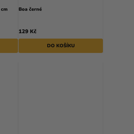
U
 cm
Boa černé
K
T
129 Kč
Ů
DO KOŠÍKU