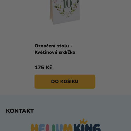
Označení stolu -
Květinové srdíčko
175 Kč
DO KOŠÍKU
Z
KONTAKT
Á
P
A