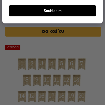
209 Kč
89 Kč
Souhlasím
Označení stolu - Nature Friendly
DO KOŠÍKU
VÝPRODEJ