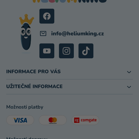
T
Í
info
@
heliumking.cz
INFORMACE PRO VÁS
UŽITEČNÉ INFORMACE
Možnosti platby