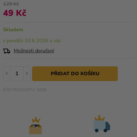
0,0
129 Kč
Kreativní
z
49 Kč
Měrná cena:
potřeby
5
hvězdiček.
Personalizované
Skladem
produkty
v pondělí 10.8.2026 u vás
Témata
Možnosti doručení
Výprodej
Novinky
Naše
Tipy
5068