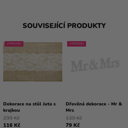
SOUVISEJÍCÍ PRODUKTY
VÝPRODEJ
VÝPRODEJ
Dekorace na stůl Juta s
Dřevěná dekorace - Mr &
krajkou
Mrs
299 Kč
139 Kč
116 Kč
79 Kč