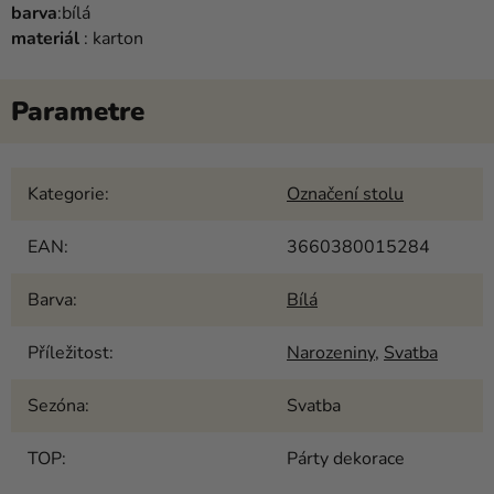
barva
:bílá
materiál
: karton
Kategorie
:
Označení stolu
EAN
:
3660380015284
Barva
:
Bílá
Příležitost
:
Narozeniny
,
Svatba
Sezóna
:
Svatba
TOP
:
Párty dekorace