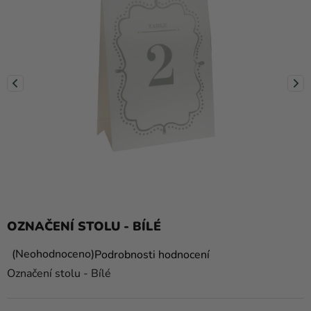
balónky
Svatba
Párty
Výzdoba
a
doplňky
Kostýmy
Oblečení
Pečení
OZNAČENÍ STOLU - BÍLÉ
Dárky
a
Průměrné
Neohodnoceno
Podrobnosti hodnocení
hodnocení
merch
Označení stolu - Bílé
produktu
Svátky
je