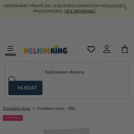
Přejít
OBJEDNÁVKY PŘIJATÉ DO 14:00 BUDOU DORUČENY NÁSLEDUJÍCÍ
na
PRACOVNÍ DEN.
VÍCE INFORMACÍ
obsah
N
K
HLEDAT
Nůžkové
stany
Označení stolu
Označení stolu - Bílé
Kanekalon
VÝPRODEJ
Helium
a