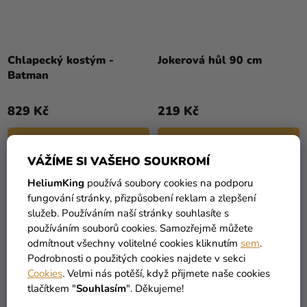
Chlapecký kostým -
Jokerová hůl 90 cm
Batman
829 Kč
219 Kč
DETAIL
DO KOŠÍKU
VÁŽÍME SI VAŠEHO SOUKROMÍ
HeliumKing
používá soubory cookies na podporu
fungování stránky, přizpůsobení reklam a zlepšení
služeb. Používáním naší stránky souhlasíte s
používáním souborů cookies. Samozřejmě můžete
odmítnout všechny volitelné cookies kliknutím
sem
.
Podrobnosti o použitých cookies najdete v sekci
Cookies
. Velmi nás potěší, když přijmete naše cookies
tlačítkem "
Souhlasím
". Děkujeme!