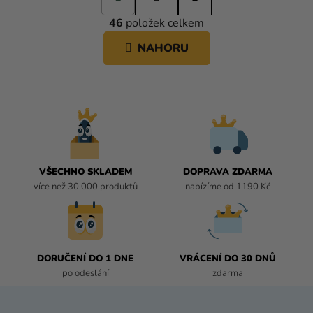
O
r
46
položek celkem
á
V
n
L
NAHORU
k
Á
o
D
v
A
á
C
n
í
Í
P
R
V
VŠECHNO SKLADEM
DOPRAVA ZDARMA
K
více než 30 000 produktů
nabízíme od 1190 Kč
Y
V
Ý
P
I
DORUČENÍ DO 1 DNE
VRÁCENÍ DO 30 DNŮ
S
po odeslání
zdarma
U
Z