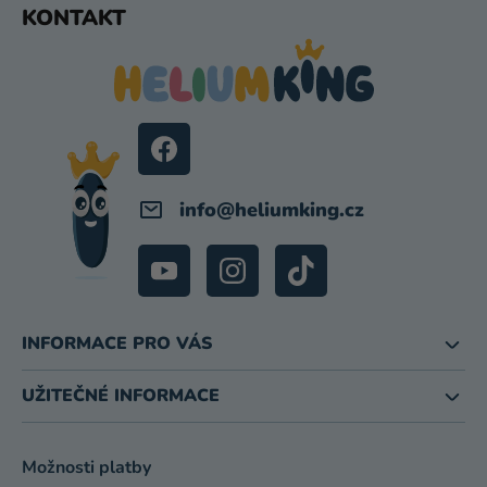
KONTAKT
Á
P
A
T
Í
info
@
heliumking.cz
INFORMACE PRO VÁS
UŽITEČNÉ INFORMACE
Možnosti platby