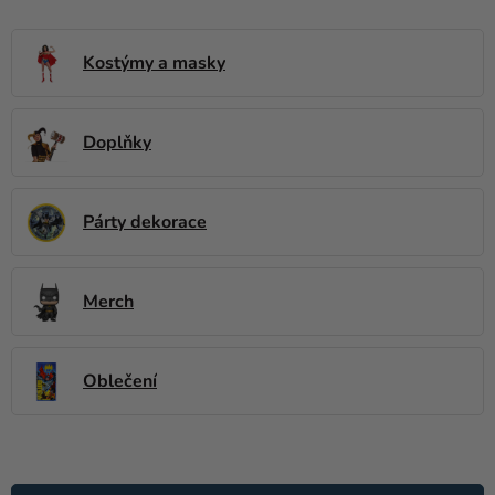
balónky
Svatba
Kostýmy a masky
Párty
Doplňky
Výzdoba
a
doplňky
Párty dekorace
Kostýmy
Oblečení
Merch
Pečení
Dárky
Oblečení
a
merch
V
Svátky