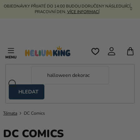
Přejít
OBJEDNÁVKY PŘIJATÉ DO 14:00 BUDOU DORUČENY NÁSLEDUJÍCÍ
na
PRACOVNÍ DEN.
VÍCE INFORMACÍ
obsah
N
K
HLEDAT
Nůžkové
stany
Témata
DC Comics
Kanekalon
Helium
DC COMICS
a