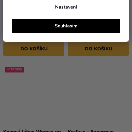
Nastavení
Klíčenka Batman - logo
Kovová láhev DC Comics -
Batman
Souhlasím
269 Kč
669 Kč
DO KOŠÍKU
DO KOŠÍKU
VÝPRODEJ
Kovová láhev Woman on
Kraťasy - Superman