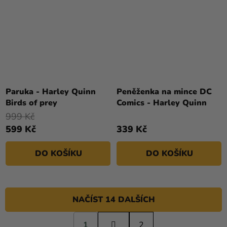
Paruka - Harley Quinn
Peněženka na mince DC
Birds of prey
Comics - Harley Quinn
999 Kč
599 Kč
339 Kč
DO KOŠÍKU
DO KOŠÍKU
NAČÍST 14 DALŠÍCH
S
1
t
2