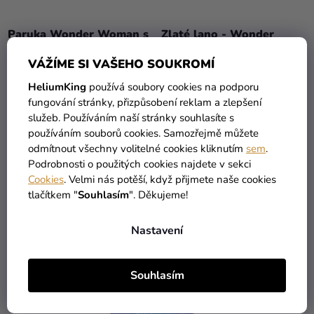
Paruka Wonder Woman s
Zlaté lano - Wonder
čelenkou
Woman
VÁŽÍME SI VAŠEHO SOUKROMÍ
449 Kč
419 Kč
129 Kč
HeliumKing
používá soubory cookies na podporu
fungování stránky, přizpůsobení reklam a zlepšení
služeb. Používáním naší stránky souhlasíte s
DO KOŠÍKU
DO KOŠÍKU
používáním souborů cookies. Samozřejmě můžete
odmítnout všechny volitelné cookies kliknutím
sem
.
High-contrast mode
Podrobnosti o použitých cookies najdete v sekci
MOHLO BY VÁS ZAJÍMAT
Cookies
. Velmi nás potěší, když přijmete naše cookies
tlačítkem "
Souhlasím
". Děkujeme!
Nastavení
Souhlasím