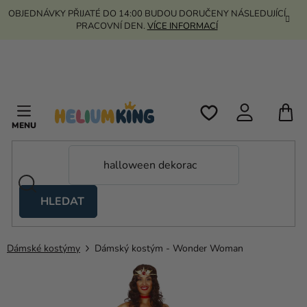
Přejít
OBJEDNÁVKY PŘIJATÉ DO 14:00 BUDOU DORUČENY NÁSLEDUJÍCÍ
na
PRACOVNÍ DEN.
VÍCE INFORMACÍ
obsah
N
K
HLEDAT
Nůžkové
stany
Dámské kostýmy
Dámský kostým - Wonder Woman
Kanekalon
Helium
a