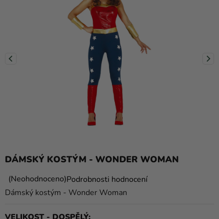
balónky
Svatba
Párty
Výzdoba
a
doplňky
Kostýmy
Oblečení
Pečení
DÁMSKÝ KOSTÝM - WONDER WOMAN
Dárky
a
Průměrné
Neohodnoceno
Podrobnosti hodnocení
hodnocení
merch
Dámský kostým - Wonder Woman
produktu
Svátky
je
VELIKOST - DOSPĚLÝ