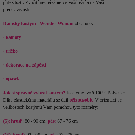
příležitosti. Využití necháváme ve Vaší režií a na Vaší
představivosti.
Dámský kostým - Wonder Woman
obsahuje:
· kalhoty
· tričko
· dekorace na zápěstí
· opasek
Jak si správně vybrat kostým?
Kostýmy tvoří 100% Polyester.
Díky elastickému materiálu se dají
přizpůsobit
.
V orientaci ve
velikostech kostýmů Vám pomohou tyto rozměry:
(S)
:
hruď
:
80 - 90 cm,
pás:
67 - 76 cm
(M)
:
hruď
:
93 - 96 cm,
pás
:
73 - 75 cm