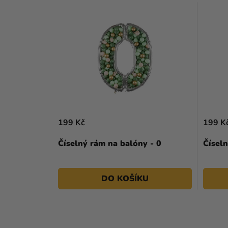
199 Kč
199 K
Číselný rám na balóny - 0
Číseln
DO KOŠÍKU