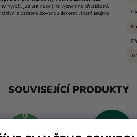
iny
, výročí,
jubilea
nebo jiné významné příležitosti.
E
raktivní a personalizovanou dekoraci, která zaujme
Ba
Př
T
SOUVISEJÍCÍ PRODUKTY