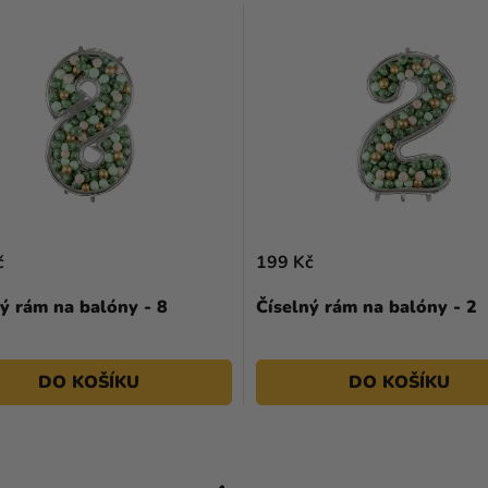
č
199 Kč
ý rám na balóny - 8
Číselný rám na balóny - 2
DO KOŠÍKU
DO KOŠÍKU