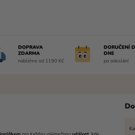
DOPRAVA
DORUČENÍ D
ZDARMA
DNE
nabízíme od 1190 Kč
po odeslání
Do
Ka
doplňkem
pro každou výjimečnou
událost
, kde