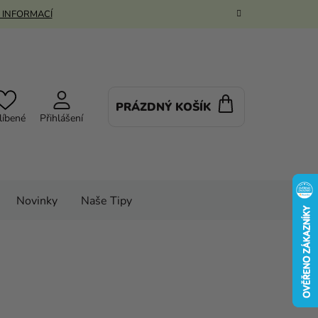
 INFORMACÍ
PRÁZDNÝ KOŠÍK
NÁKUPNÍ
líbené
Přihlášení
KOŠÍK
Novinky
Naše Tipy
ky
Balónky
Příslušenství k balónkům
y - 6