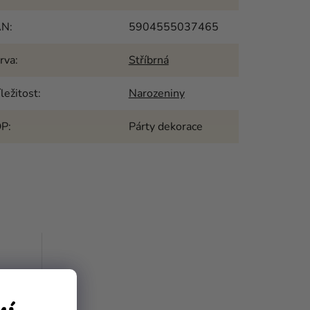
AN
:
5904555037465
rva
:
Stříbrná
íležitost
:
Narozeniny
OP
:
Párty dekorace