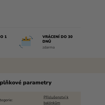
O 1
VRÁCENÍ DO 30
DNŮ
zdarma
plňkové parametry
Příslušenství k
tegorie
:
balónkům