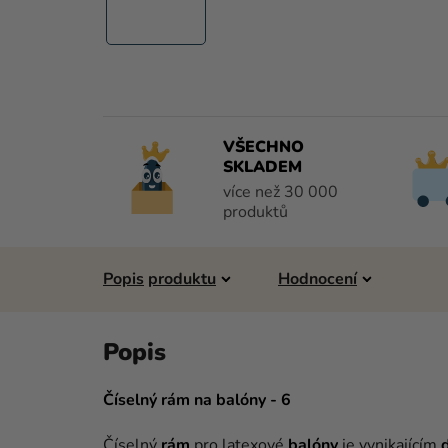
VŠECHNO
SKLADEM
více než 30 000
produktů
Popis
Hodnocení
Číselný rám na balóny - 6
Číselný
rám
pro latexové
balóny
je vynikajícím