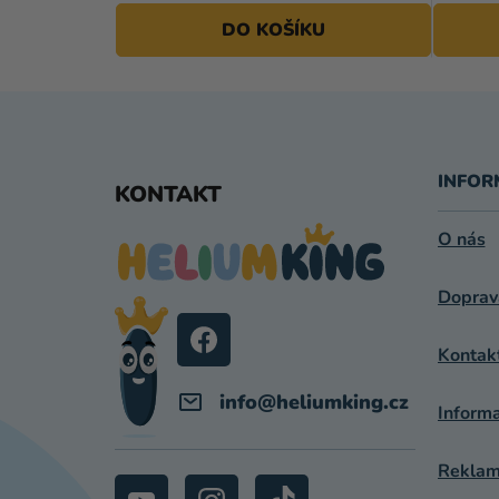
DO KOŠÍKU
Z
Á
INFOR
KONTAKT
P
O nás
A
Doprav
T
Í
Kontak
info
@
heliumking.cz
Inform
Reklama