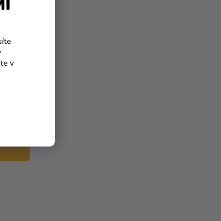
MÍ
síte
y
te v
gd 13