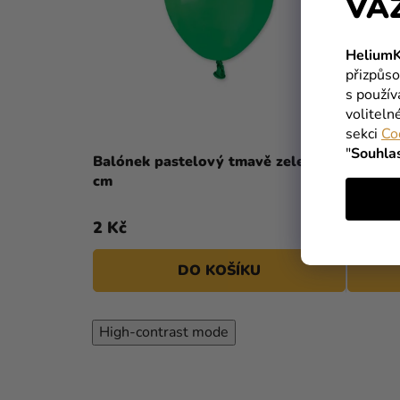
VÁ
HeliumK
přizpůso
s použí
voliteln
sekci
Co
"
Souhla
Balónek pastelový tmavě zelený 13
Balónek
cm
2 Kč
2 Kč
DO KOŠÍKU
High-contrast mode