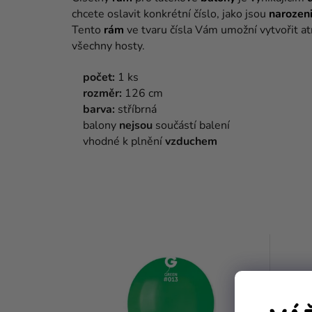
chcete oslavit konkrétní číslo, jako jsou
narozen
Tento
rám
ve tvaru čísla Vám umožní vytvořit at
všechny hosty.
počet:
1 ks
rozměr:
126 cm
barva:
stříbrná
balony
nejsou
součástí balení
vhodné k plnění
vzduchem