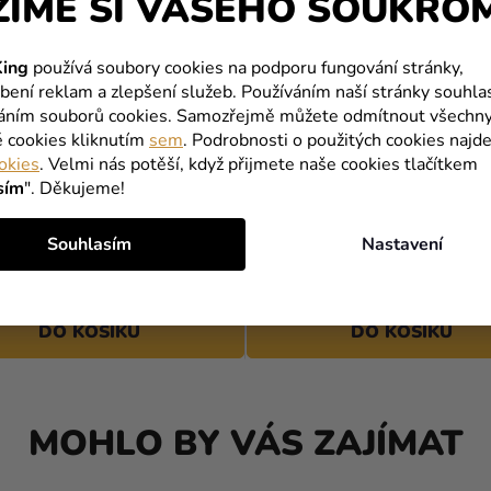
ŽÍME SI VAŠEHO SOUKRO
ing
používá soubory cookies na podporu fungování stránky,
bení reklam a zlepšení služeb. Používáním naší stránky souhla
váním souborů cookies. Samozřejmě můžete odmítnout všechn
é cookies kliknutím
sem
. Podrobnosti o použitých cookies najde
okies
. Velmi nás potěší, když přijmete naše cookies tlačítkem
sím
". Děkujeme!
 pastelový zelený 13 cm
Balónek pastelový - Smara
cm
Souhlasím
Nastavení
2 Kč
DO KOŠÍKU
DO KOŠÍKU
MOHLO BY VÁS ZAJÍMAT