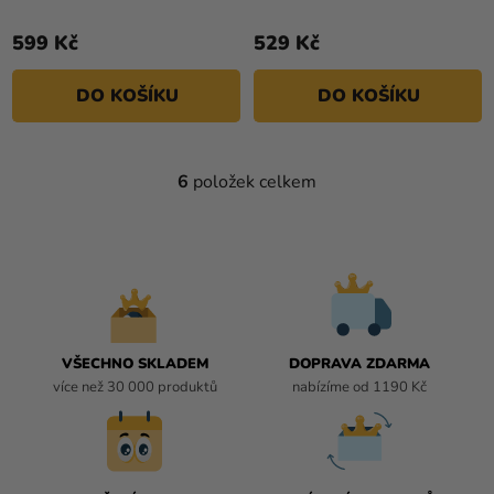
599 Kč
529 Kč
DO KOŠÍKU
DO KOŠÍKU
6
položek celkem
O
V
L
Á
D
A
C
Í
VŠECHNO SKLADEM
DOPRAVA ZDARMA
P
více než 30 000 produktů
nabízíme od 1190 Kč
R
V
K
Y