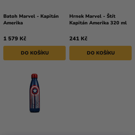
K
Kreativní
T
potřeby
Ů
Batoh Marvel - Kapitán
Hrnek Marvel - Štít
Amerika
Kapitán Amerika 320 ml
Personalizované
produkty
1 579 Kč
241 Kč
Témata
DO KOŠÍKU
DO KOŠÍKU
Výprodej
Novinky
Naše
Tipy