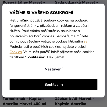
Kovová láhev Marvel -
Sada odznaků Marvel -
Kapitán Amerika
Kapitán Amerika 4 ks
VÁŽÍME SI VAŠEHO SOUKROMÍ
749 Kč
569 Kč
HeliumKing
používá soubory cookies na podporu
fungování stránky, přizpůsobení reklam a zlepšení
služeb. Používáním naší stránky souhlasíte s
DO KOŠÍKU
DO KOŠÍKU
používáním souborů cookies. Samozřejmě můžete
odmítnout všechny volitelné cookies kliknutím
sem
.
Podrobnosti o použitých cookies najdete v sekci
Cookies
. Velmi nás potěší, když přijmete naše cookies
tlačítkem "
Souhlasím
". Děkujeme!
Nastavení
Souhlasím
Termohrnek - Kapitan
Zápisník A5 Marvel -
Amerika Marvel 400 ml
Kapitán Amerika