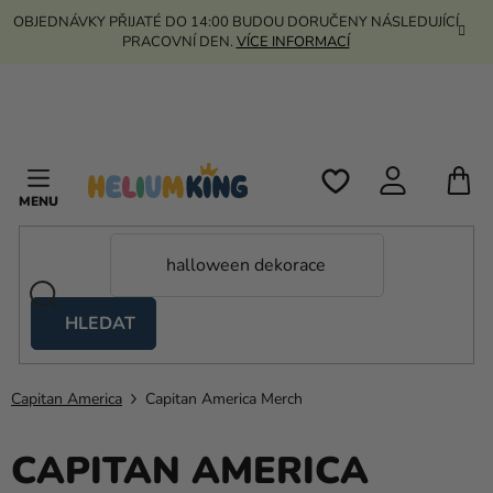
Přejít
OBJEDNÁVKY PŘIJATÉ DO 14:00 BUDOU DORUČENY NÁSLEDUJÍCÍ
na
PRACOVNÍ DEN.
VÍCE INFORMACÍ
obsah
N
K
HLEDAT
Nůžkové
stany
Capitan America
Capitan America Merch
Kanekalon
Helium
CAPITAN AMERICA
a