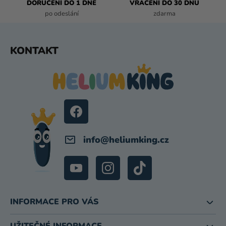
DORUČENÍ DO 1 DNE
VRÁCENÍ DO 30 DNŮ
V
po odeslání
zdarma
Ý
P
I
Z
KONTAKT
S
Á
U
P
A
T
Í
info
@
heliumking.cz
INFORMACE PRO VÁS