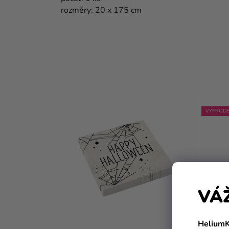
rozměry: 20 x 175 cm
VÝPRODE
VÁ
HeliumK