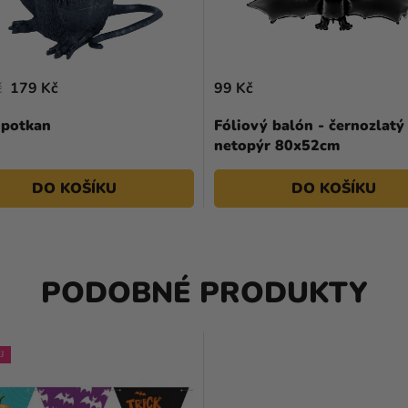
č
179 Kč
99 Kč
 potkan
Fóliový balón - černozlatý
netopýr 80x52cm
DO KOŠÍKU
DO KOŠÍKU
PODOBNÉ PRODUKTY
J