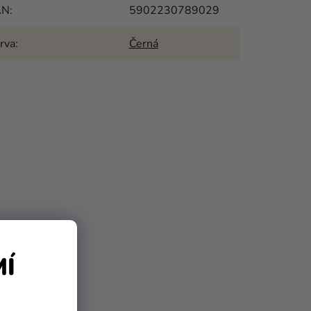
AN
:
5902230789029
rva
:
Černá
MÍ