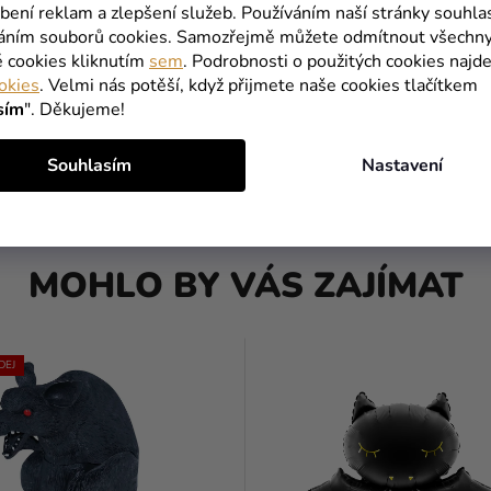
bení reklam a zlepšení služeb. Používáním naší stránky souhla
váním souborů cookies. Samozřejmě můžete odmítnout všechn
vá girlanda - Halloween mix
é cookies kliknutím
sem
. Podrobnosti o použitých cookies najde
okies
. Velmi nás potěší, když přijmete naše cookies tlačítkem
sím
". Děkujeme!
č
Souhlasím
Nastavení
DO KOŠÍKU
MOHLO BY VÁS ZAJÍMAT
DEJ