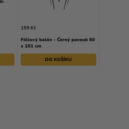
159 Kč
Fóliový balón - Černý pavouk 60
x 101 cm
DO KOŠÍKU