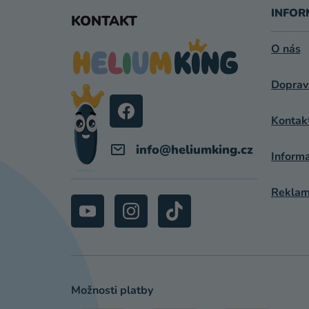
Á
INFOR
KONTAKT
P
O nás
A
Doprav
T
Í
Kontak
info
@
heliumking.cz
Inform
Reklama
Možnosti platby