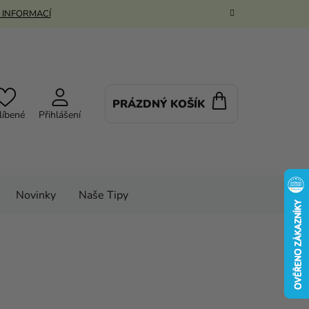
 INFORMACÍ
PRÁZDNÝ KOŠÍK
NÁKUPNÍ
líbené
Přihlášení
KOŠÍK
Novinky
Naše Tipy
lňky
Párty výzdoba
Girlandy
rný