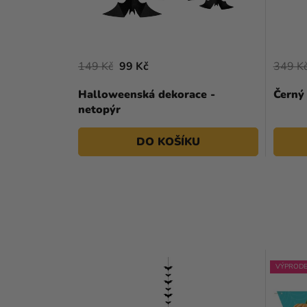
149 Kč
99 Kč
349 K
Halloweenská dekorace -
Černý
netopýr
DO KOŠÍKU
VÝPRODE