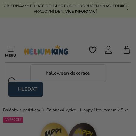
Přejít
OBJEDNÁVKY PŘIJATÉ DO 14:00 BUDOU DORUČENY NÁSLEDUJÍCÍ
na
PRACOVNÍ DEN.
VÍCE INFORMACÍ
obsah
N
K
HLEDAT
Nůžkové
stany
Balónky s potiskem
Balónová kytice - Happy New Year mix 5 ks
Kanekalon
VÝPRODEJ
Helium
a