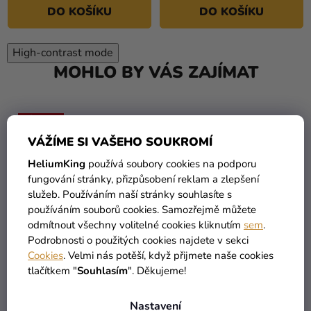
DO KOŠÍKU
DO KOŠÍKU
High-contrast mode
MOHLO BY VÁS ZAJÍMAT
VÝPRODEJ
VÁŽÍME SI VAŠEHO SOUKROMÍ
HeliumKing
používá soubory cookies na podporu
fungování stránky, přizpůsobení reklam a zlepšení
služeb. Používáním naší stránky souhlasíte s
používáním souborů cookies. Samozřejmě můžete
odmítnout všechny volitelné cookies kliknutím
sem
.
Podrobnosti o použitých cookies najdete v sekci
Cookies
. Velmi nás potěší, když přijmete naše cookies
tlačítkem "
Souhlasím
". Děkujeme!
Nastavení