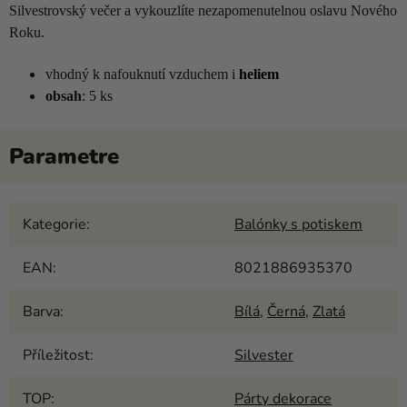
Silvestrovský večer a vykouzlíte nezapomenutelnou oslavu Nového
Roku.
vhodný k nafouknutí vzduchem i
heliem
obsah
: 5 ks
Kategorie
:
Balónky s potiskem
EAN
:
8021886935370
Barva
:
Bílá
,
Černá
,
Zlatá
Příležitost
:
Silvester
TOP
:
Párty dekorace