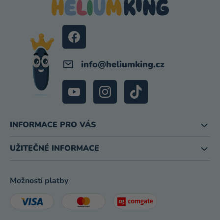
A
T
Í
info
@
heliumking.cz
INFORMACE PRO VÁS
UŽITEČNÉ INFORMACE
Možnosti platby