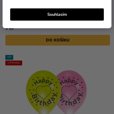
69 Kč
29 Kč
Souhlasím
Kytice balónků - Šťastný nový rok, zlatá a stříbrná
6 ks
DO KOŠÍKU
TIP
VÝPRODEJ