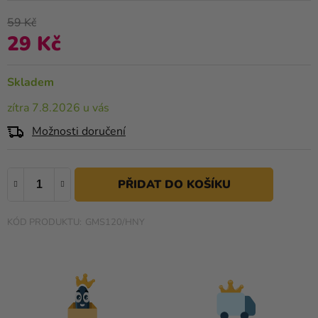
je
Kreativní
0,0
59 Kč
potřeby
z
29 Kč
Měrná cena:
5
Personalizované
hvězdiček.
produkty
Skladem
Témata
zítra 7.8.2026 u vás
Možnosti doručení
Výprodej
Novinky
Naše
Tipy
GMS120/HNY