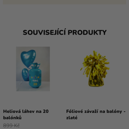
SOUVISEJÍCÍ PRODUKTY
Průměrné
hodnocení
Heliová láhev na 20
Fóliové závaží na balóny -
produktu
balónků
zlaté
je
899 Kč
5,0