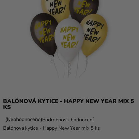
balónky
Svatba
Párty
Výzdoba
a
doplňky
Kostýmy
Oblečení
Pečení
BALÓNOVÁ KYTICE - HAPPY NEW YEAR MIX 5
Dárky
KS
a
Průměrné
Neohodnoceno
Podrobnosti hodnocení
merch
hodnocení
Balónová kytice - Happy New Year mix 5 ks
Svátky
produktu