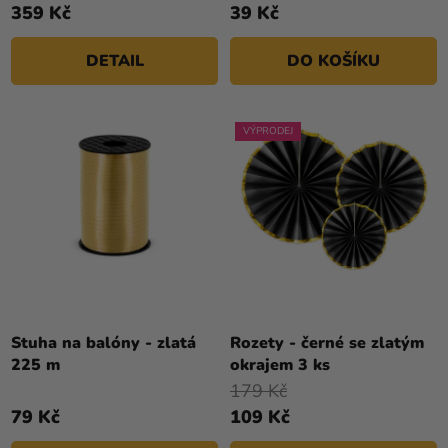
359 Kč
39 Kč
z
5
DETAIL
DO KOŠÍKU
hvězdiček.
VÝPRODEJ
Stuha na balóny - zlatá
Rozety - černé se zlatým
225 m
okrajem 3 ks
179 Kč
79 Kč
109 Kč