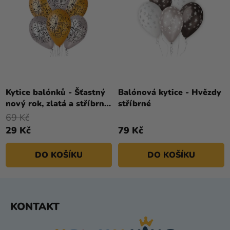
Kytice balónků - Šťastný
Balónová kytice - Hvězdy
nový rok, zlatá a stříbrná
stříbrné
6 ks
69 Kč
29 Kč
79 Kč
DO KOŠÍKU
DO KOŠÍKU
Z
KONTAKT
Á
P