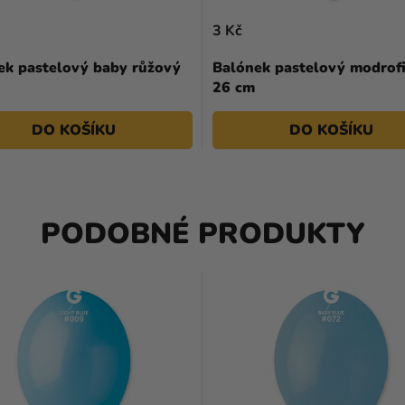
3 Kč
ek pastelový baby růžový
Balónek pastelový modrof
26 cm
DO KOŠÍKU
DO KOŠÍKU
PODOBNÉ PRODUKTY