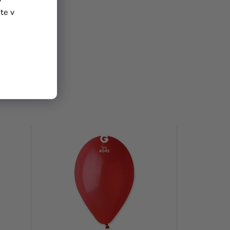
y
te v