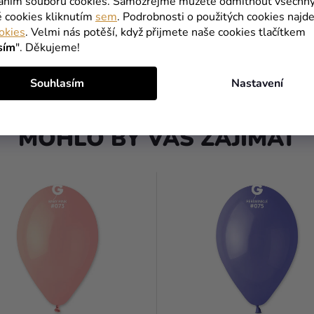
váním souborů cookies. Samozřejmě můžete odmítnout všechn
é cookies kliknutím
sem
. Podrobnosti o použitých cookies najde
okies
. Velmi nás potěší, když přijmete naše cookies tlačítkem
3 Kč
sím
". Děkujeme!
DO KOŠÍKU
DO KOŠÍKU
Souhlasím
Nastavení
MOHLO BY VÁS ZAJÍMAT