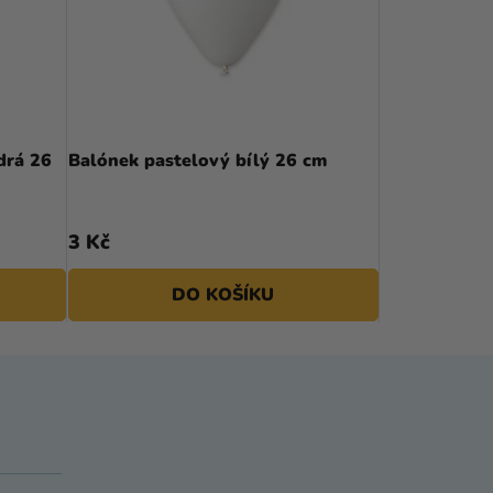
drá 26
Balónek pastelový bílý 26 cm
3 Kč
DO KOŠÍKU