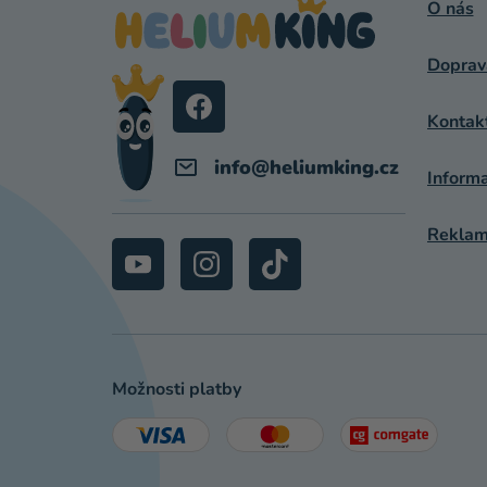
P
O nás
A
Doprav
T
Í
Kontak
info
@
heliumking.cz
Inform
Reklama
Možnosti platby