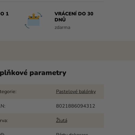
O 1
VRÁCENÍ DO 30
DNŮ
zdarma
plňkové parametry
tegorie
:
Pastelové balónky
AN
:
8021886094312
rva
:
Žlutá
OP
:
Párty dekorace