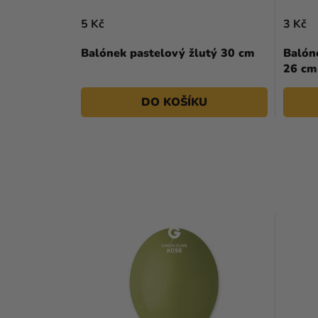
5 Kč
3 Kč
Balónek pastelový žlutý 30 cm
Balón
26 cm
DO KOŠÍKU