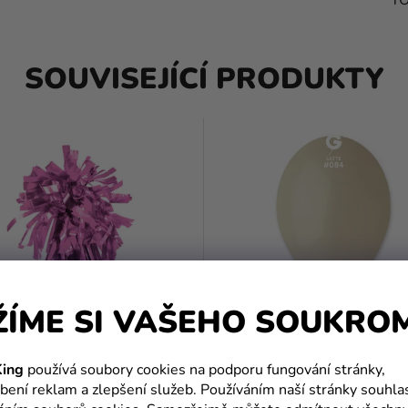
SOUVISEJÍCÍ PRODUKTY
ŽÍME SI VAŠEHO SOUKRO
ing
používá soubory cookies na podporu fungování stránky,
 závaží na balóny - růžové
Balónek pastelový latte 26
bení reklam a zlepšení služeb. Používáním naší stránky souhla