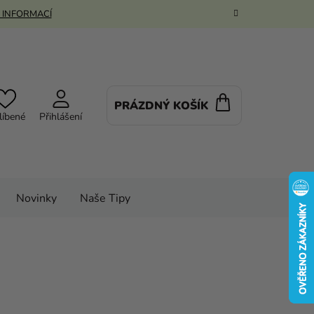
 INFORMACÍ
PRÁZDNÝ KOŠÍK
NÁKUPNÍ
líbené
Přihlášení
KOŠÍK
Novinky
Naše Tipy
ky
Balónky
Pastelové balónky
by žlutá 26 cm