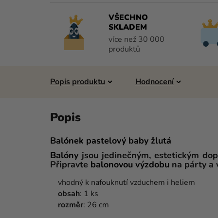
VŠECHNO
SKLADEM
více než 30 000
produktů
Popis
Hodnocení
Balónek pastelový baby žlutá
Balóny
jsou jedinečným, estetickým dop
Připravte
balonovou
výzdobu
na párty a 
vhodný k nafouknutí vzduchem i heliem
obsah
: 1 ks
rozměr
: 26 cm