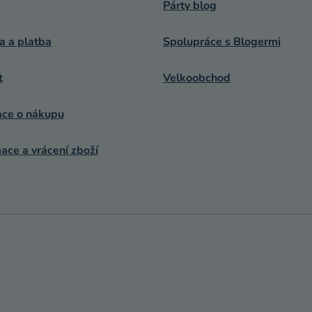
Párty blog
a a platba
Spolupráce s Blogermi
t
Velkoobchod
ace o nákupu
ce a vrácení zboží