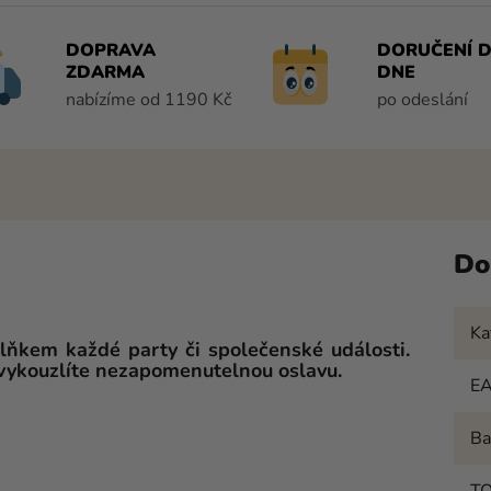
DOPRAVA
DORUČENÍ D
ZDARMA
DNE
nabízíme od 1190 Kč
po odeslání
Do
Ka
lňkem každé party či společenské události.
vykouzlíte nezapomenutelnou oslavu.
E
Ba
T