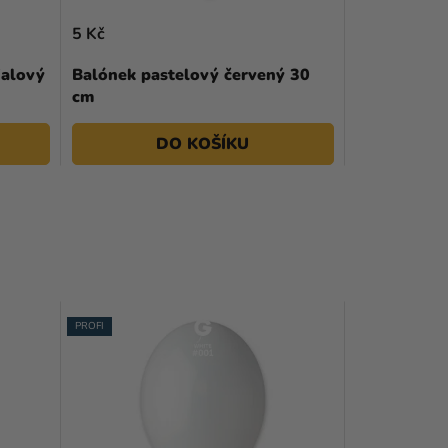
5 Kč
ialový
Balónek pastelový červený 30
cm
DO KOŠÍKU
PROFI