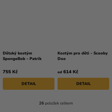
Dětský kostým
Kostým pro děti - Scooby
SpongeBob - Patrik
Doo
755 Kč
614 Kč
od
DETAIL
DETAIL
26
položek celkem
O
V