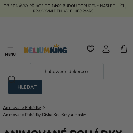
Přejít
OBJEDNÁVKY PŘIJATÉ DO 14:00 BUDOU DORUČENY NÁSLEDUJÍCÍ
na
PRACOVNÍ DEN.
VÍCE INFORMACÍ
obsah
N
K
HLEDAT
Nůžkové
stany
Animované Pohádky
Kanekalon
Animované Pohádky Dívka Kostýmy a masky
Helium
a