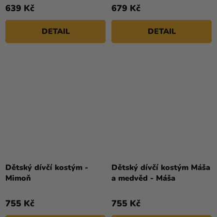
4,3
5,0
639 Kč
679 Kč
z
z
5
5
DETAIL
DETAIL
hvězdiček.
hvězdiček.
Dětský dívčí kostým -
Dětský dívčí kostým Máša
Mimoň
a medvěd - Máša
755 Kč
755 Kč