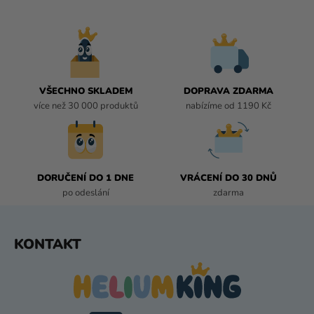
L
Á
D
A
C
Í
VŠECHNO SKLADEM
DOPRAVA ZDARMA
P
více než 30 000 produktů
nabízíme od 1190 Kč
R
V
K
Y
DORUČENÍ DO 1 DNE
VRÁCENÍ DO 30 DNŮ
V
po odeslání
zdarma
Ý
P
I
Z
KONTAKT
S
Á
U
P
A
T