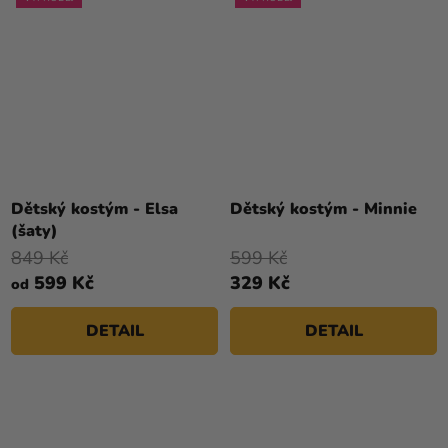
Průměrné
hodnocení
Dětský kostým - Elsa
Dětský kostým - Minnie
produktu
(šaty)
je
849 Kč
599 Kč
5,0
599 Kč
329 Kč
od
z
5
DETAIL
DETAIL
hvězdiček.