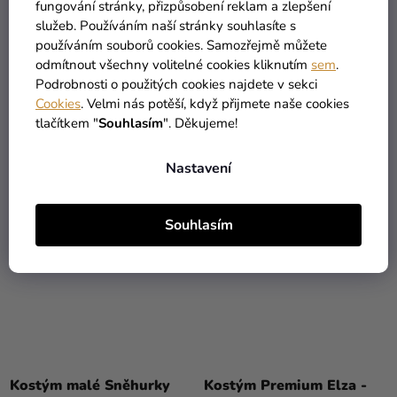
fungování stránky, přizpůsobení reklam a zlepšení
služeb. Používáním naší stránky souhlasíte s
Dětský plášť Elsa
Dívčí kostým - Jednorožec
používáním souborů cookies. Samozřejmě můžete
duhový
odmítnout všechny volitelné cookies kliknutím
sem
.
Podrobnosti o použitých cookies najdete v sekci
569 Kč
1 039 Kč
Cookies
. Velmi nás potěší, když přijmete naše cookies
tlačítkem "
Souhlasím
". Děkujeme!
DO KOŠÍKU
DETAIL
Nastavení
Souhlasím
Průměrné
Průměrné
hodnocení
hodnocení
Kostým malé Sněhurky
Kostým Premium Elza -