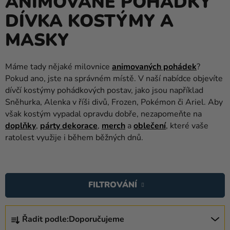
ANIMOVANÉ POHÁDKY
balónky
DÍVKA KOSTÝMY A
Svatba
MASKY
Párty
Máme tady nějaké milovnice
animovaných pohádek
?
Výzdoba
Pokud ano, jste na správném místě. V naší nabídce objevíte
a
dívčí kostýmy pohádkových postav, jako jsou například
doplňky
Sněhurka, Alenka v říši divů, Frozen, Pokémon či Ariel. Aby
Kostýmy
však kostým vypadal opravdu dobře, nezapomeňte na
doplňky
,
párty dekorace
,
merch
a
oblečení
, které vaše
Oblečení
ratolest využije i během běžných dnů.
Pečení
V
Dárky
Ý
FILTROVÁNÍ
a
P
merch
I
Ř
S
Řadit podle:
Doporučujeme
Svátky
A