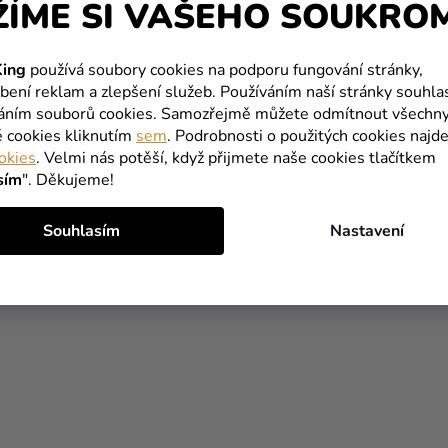
S
ŽÍME SI VAŠEHO SOUKRO
U
ing
používá soubory cookies na podporu fungování stránky,
bení reklam a zlepšení služeb. Používáním naší stránky souhla
váním souborů cookies. Samozřejmě můžete odmítnout všechn
é cookies kliknutím
sem
. Podrobnosti o použitých cookies najde
okies
. Velmi nás potěší, když přijmete naše cookies tlačítkem
sím
". Děkujeme!
Souhlasím
Nastavení