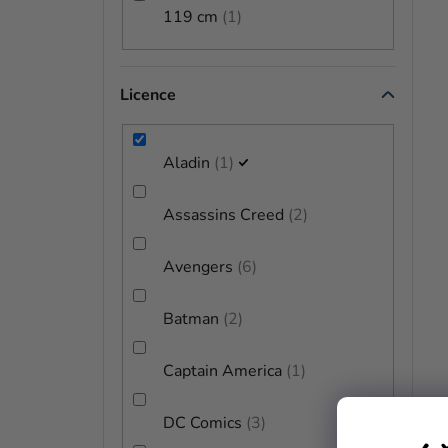
Ů
119 cm
1
Licence
Aladin
1
Assassins Creed
2
Avengers
6
Batman
2
Captain America
1
DC Comics
3