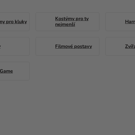
Kostýmy pro ty
y pro kluky
Harr
nejmenší
y
Filmové postavy
Zvíř
 Game