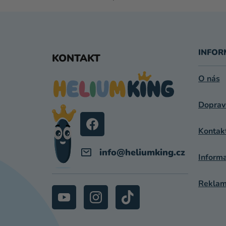
Z
Á
INFOR
KONTAKT
P
O nás
A
Doprav
T
Í
Kontak
info
@
heliumking.cz
Inform
Reklama