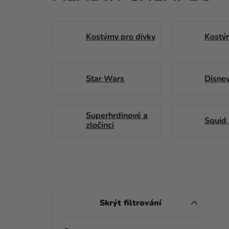
Kostýmy pro dívky
Kostým
Star Wars
Disne
Superhrdinové a
Squid
zločinci
P
O