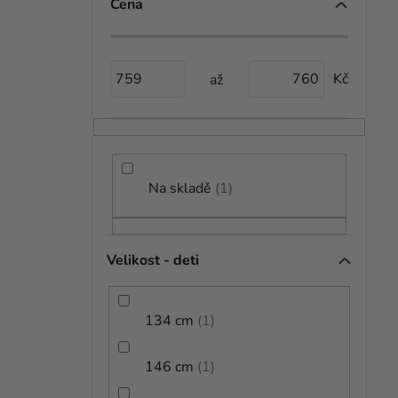
S
Cena
V
T
Ý
R
759
760
P
A
I
N
S
N
P
Í
Na skladě
1
R
P
O
A
Velikost - deti
Dětský kostým - Aladin
D
N
799 Kč
U
E
134 cm
1
K
L
699 Kč
od
146 cm
1
T
DETAIL