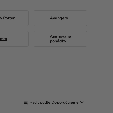
y Potter
Avengers
Animované
atka
pohádky
Ř
Řadit podle:
Doporučujeme
A