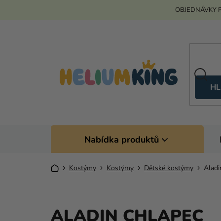
Přejít
OBJEDNÁVKY P
na
obsah
HL
Nabídka produktů
Domů
Kostýmy
Kostýmy
Dětské kostýmy
Aladi
ALADIN CHLAPEC