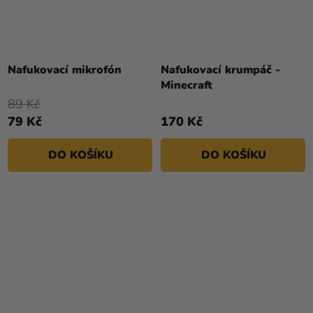
Průměrné
hodnocení
Nafukovací mikrofón
Nafukovací krumpáč -
produktu
Minecraft
je
89 Kč
5,0
79 Kč
170 Kč
z
5
DO KOŠÍKU
DO KOŠÍKU
hvězdiček.