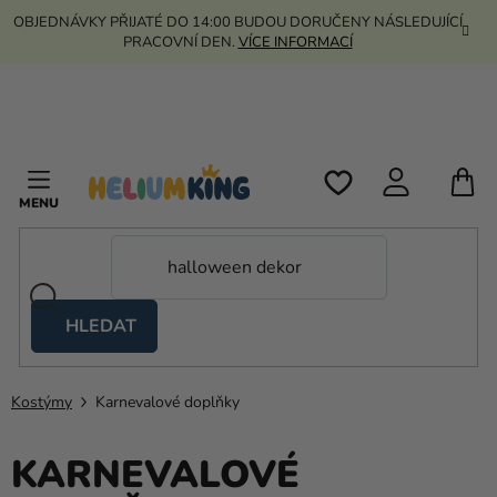
Přejít
OBJEDNÁVKY PŘIJATÉ DO 14:00 BUDOU DORUČENY NÁSLEDUJÍCÍ
na
PRACOVNÍ DEN.
VÍCE INFORMACÍ
obsah
N
K
HLEDAT
Nůžkové
stany
Kostýmy
Karnevalové doplňky
Kanekalon
Helium
KARNEVALOVÉ
a