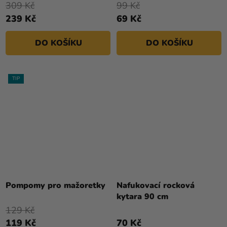
309 Kč
99 Kč
4,0
239 Kč
69 Kč
z
5
DO KOŠÍKU
DO KOŠÍKU
hvězdiček.
TIP
Pompomy pro mažoretky
Nafukovací rocková
kytara 90 cm
129 Kč
119 Kč
70 Kč