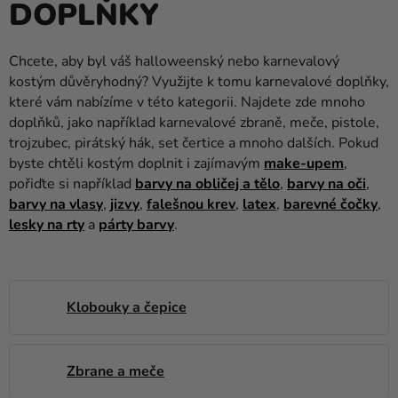
DOPLŇKY
balónky
Svatba
Chcete, aby byl váš halloweenský nebo karnevalový
kostým důvěryhodný? Využijte k tomu karnevalové doplňky,
Párty
které vám nabízíme v této kategorii. Najdete zde mnoho
Výzdoba
doplňků, jako například karnevalové zbraně, meče, pistole,
a
trojzubec, pirátský hák, set čertice a mnoho dalších. Pokud
doplňky
byste chtěli kostým doplnit i zajímavým
make-upem
,
pořiďte si například
barvy na obličej a tělo
,
barvy na oči
,
Kostýmy
barvy na vlasy
,
jizvy
,
falešnou krev
,
latex
,
barevné čočky
,
lesky na rty
a
párty barvy
.
Oblečení
Pečení
Dárky
Klobouky a čepice
a
merch
Zbrane a meče
Svátky