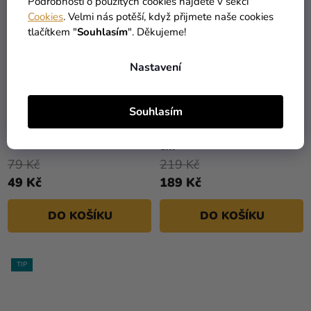
Podrobnosti o použitých cookies najdete v sekci
Cookies
. Velmi nás potěší, když přijmete naše cookies
tlačítkem "
Souhlasím
". Děkujeme!
Nastavení
Souhlasím
Pirátská šavle 45 cm
Nafukovací mikrofón 112
cm
79 Kč
219 Kč
49 Kč
189 Kč
DO KOŠÍKU
DO KOŠÍKU
TIP