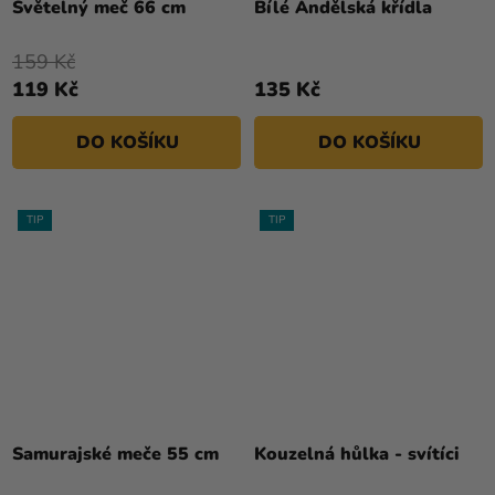
Světelný meč 66 cm
Bílé Andělská křídla
produktu
je
159 Kč
5,0
119 Kč
135 Kč
z
5
DO KOŠÍKU
DO KOŠÍKU
hvězdiček.
TIP
TIP
Průměrné
hodnocení
Samurajské meče 55 cm
Kouzelná hůlka - svítíci
produktu
je