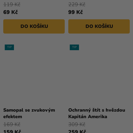
119 Kč
229 Kč
69 Kč
99 Kč
DO KOŠÍKU
DO KOŠÍKU
TIP
TIP
Samopal se zvukovým
Ochranný štít s hvězdou
efektem
Kapitán Amerika
169 Kč
309 Kč
159 Kč
259 Kč