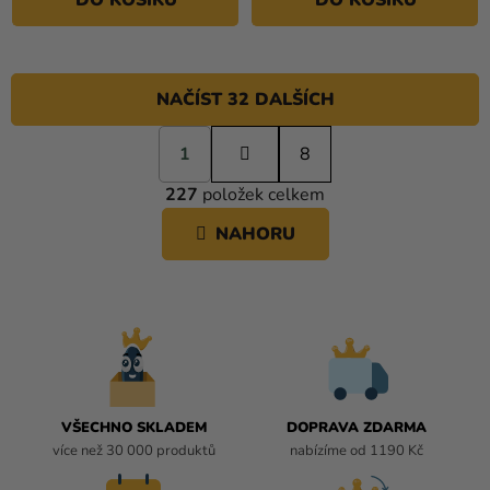
DO KOŠÍKU
DO KOŠÍKU
NAČÍST 32 DALŠÍCH
S
1
t
8
O
r
227
položek celkem
á
V
n
L
NAHORU
k
Á
o
D
v
A
á
C
n
í
Í
P
R
V
VŠECHNO SKLADEM
DOPRAVA ZDARMA
K
více než 30 000 produktů
nabízíme od 1190 Kč
Y
V