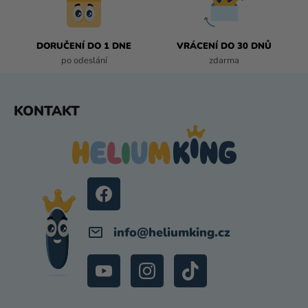
Ý
P
I
DORUČENÍ DO 1 DNE
VRÁCENÍ DO 30 DNŮ
S
po odeslání
zdarma
U
Z
KONTAKT
Á
P
A
T
Í
info
@
heliumking.cz