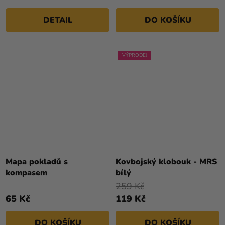
DETAIL
DO KOŠÍKU
VÝPRODEJ
Mapa pokladů s
Kovbojský klobouk - MRS
kompasem
bílý
259 Kč
65 Kč
119 Kč
DO KOŠÍKU
DO KOŠÍKU