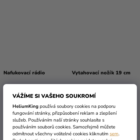
Nafukovací rádio
Vytahovací nožík 19 cm
119 Kč
79 Kč
109 Kč
49 Kč
VÁŽÍME SI VAŠEHO SOUKROMÍ
HeliumKing
používá soubory cookies na podporu
DO KOŠÍKU
DO KOŠÍKU
fungování stránky, přizpůsobení reklam a zlepšení
služeb. Používáním naší stránky souhlasíte s
používáním souborů cookies. Samozřejmě můžete
odmítnout všechny volitelné cookies kliknutím
sem
.
TIP