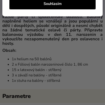
balóny dodá vaší oslavě tu pravou šťávu. Všechno
Souhlasím
nejlepší!
Balóny
jsou jedinečným, estetickým doplňkem
každé party či společenské události.
Balónky
naplněné heliem se vznášejí a jsou populární u
dětí i dospělých, působí originálně a nesmí chybět
na žádné tematické oslavě či párty. Připravte
balonovou výzdobu v den 11. narozenin a
vykouzlíte nezapomenutelný den pro oslavence i
hosty.
Obsah
:
1x helium na 50 balónů
2 x Fóliový balón narozeninové číslo 1, 86 cm
15 x latexový balón - stříbrný
3 x závaží na balóny - stříbrné
1x stuha na balóny - stříbrná