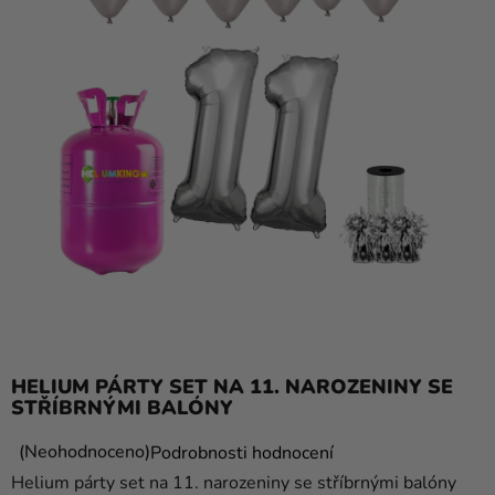
balónky
Svatba
Párty
Výzdoba
a
doplňky
Kostýmy
Oblečení
Pečení
Dárky
HELIUM PÁRTY SET NA 11. NAROZENINY SE
a
STŘÍBRNÝMI BALÓNY
merch
Průměrné
Neohodnoceno
Podrobnosti hodnocení
Svátky
hodnocení
Helium párty set na 11. narozeniny se stříbrnými balóny