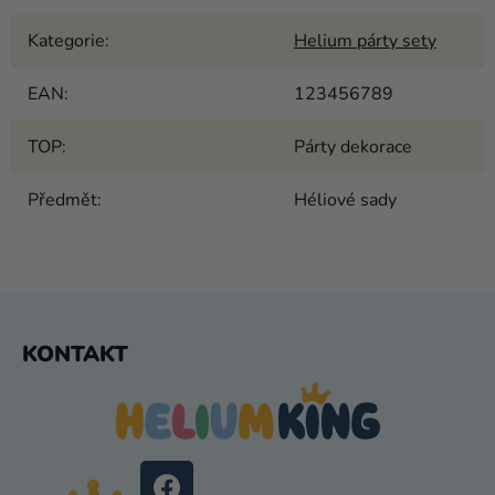
Kategorie
:
Helium párty sety
EAN
:
123456789
TOP
:
Párty dekorace
Předmět
:
Héliové sady
Z
KONTAKT
Á
P
A
T
Í