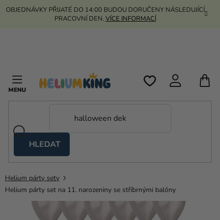
Přejít
OBJEDNÁVKY PŘIJATÉ DO 14:00 BUDOU DORUČENY NÁSLEDUJÍCÍ
na
PRACOVNÍ DEN.
VÍCE INFORMACÍ
obsah
N
K
HLEDAT
Nůžkové
stany
Helium párty sety
Kanekalon
Helium párty set na 11. narozeniny se stříbrnými balóny
Helium
a