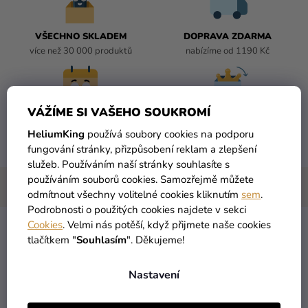
VŠECHNO SKLADEM
DOPRAVA ZDARMA
více než 30 000 produktů
nabízíme od 1190 Kč
VÁŽÍME SI VAŠEHO SOUKROMÍ
DORUČENÍ DO 1 DNE
VRÁCENÍ DO 30 DNŮ
HeliumKing
používá soubory cookies na podporu
po odeslání
zdarma
fungování stránky, přizpůsobení reklam a zlepšení
služeb. Používáním naší stránky souhlasíte s
používáním souborů cookies. Samozřejmě můžete
odmítnout všechny volitelné cookies kliknutím
sem
.
Podrobnosti o použitých cookies najdete v sekci
Cookies
. Velmi nás potěší, když přijmete naše cookies
tlačítkem "
Souhlasím
". Děkujeme!
Helium párty set na 11. narozeniny se stříbrnými
balónky
Nastavení
Copak je to oslava 11. bez velkolepé výzdoby?
Helium
párty
sada na 11. narozeniny se stříbrnými