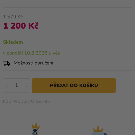
produktu
Kreativní
je
potřeby
0,0
1 579 Kč
z
1 200 Kč
Personalizované
Měrná cena:
5
produkty
hvězdiček.
Skladem
Témata
v pondělí 10.8.2026 u vás
Výprodej
Možnosti doručení
Novinky
Naše
Tipy
SET-80