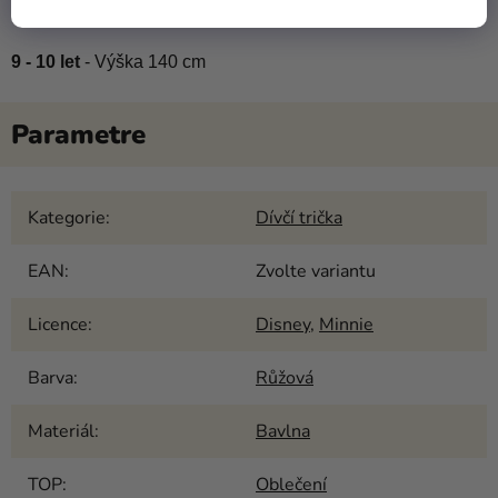
8 - 9 let
 - Výška 134 cm

9 - 10 let
 - Výška 140 cm
Kategorie
:
Dívčí trička
EAN
:
Zvolte variantu
Licence
:
Disney
,
Minnie
Barva
:
Růžová
Materiál
:
Bavlna
TOP
:
Oblečení