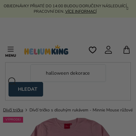
Přejít
OBJEDNÁVKY PŘIJATÉ DO 14:00 BUDOU DORUČENY NÁSLEDUJÍCÍ
na
PRACOVNÍ DEN.
VÍCE INFORMACÍ
obsah
N
K
HLEDAT
Nůžkové
stany
Dívčí trička
Dívčí tričko s dlouhým rukávem - Minnie Mouse růžové
Kanekalon
VÝPRODEJ
Helium
a