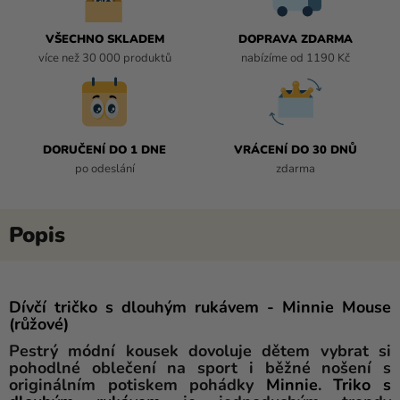
VŠECHNO SKLADEM
DOPRAVA ZDARMA
více než 30 000 produktů
nabízíme od 1190 Kč
DORUČENÍ DO 1 DNE
VRÁCENÍ DO 30 DNŮ
po odeslání
zdarma
Dívčí tričko s dlouhým rukávem - Minnie Mouse
(růžové)
Pestrý módní kousek dovoluje dětem vybrat si
pohodlné oblečení na sport i běžné nošení s
originálním potiskem pohádky
Minnie
.
Triko s