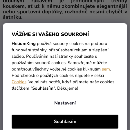
dlouhým rukávem
je jednoduchým trendy
kouskem, ať už k němu zkombinujete elegantnější
nebo sportovní doplňky, rozhodně nesmí chybět v
šatníku.
Materiál
: 100% Bavlna
VÁŽÍME SI VAŠEHO SOUKROMÍ
Počet:
1 ks
Barva
: růžová
HeliumKing
používá soubory cookies na podporu
fungování stránky, přizpůsobení reklam a zlepšení
Jak si správně vybrat oblečení?
 V orientaci ve velikostech
služeb. Používáním naší stránky souhlasíte s
používáním souborů cookies. Samozřejmě můžete
3 - 4 roky
 - Výška 104 cm

odmítnout všechny volitelné cookies kliknutím
sem
.
Podrobnosti o použitých cookies najdete v sekci
4 - 5 let
 - Výška 110 cm

Cookies
. Velmi nás potěší, když přijmete naše cookies
tlačítkem "
Souhlasím
". Děkujeme!
5 - 6 let
 - Výška 116 cm

Nastavení
6 - 7 let
 - Výška 122 cm

7 - 8 let
Souhlasím