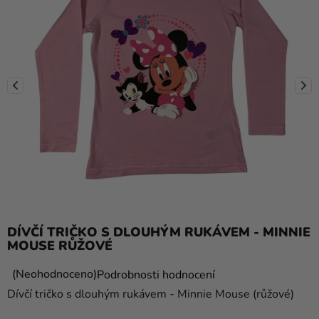
balónky
Svatba
Párty
Výzdoba
a
doplňky
Kostýmy
Oblečení
Pečení
DÍVČÍ TRIČKO S DLOUHÝM RUKÁVEM - MINNIE
Dárky
MOUSE RŮŽOVÉ
a
Průměrné
Neohodnoceno
Podrobnosti hodnocení
merch
hodnocení
Dívčí tričko s dlouhým rukávem - Minnie Mouse (růžové)
Svátky
produktu