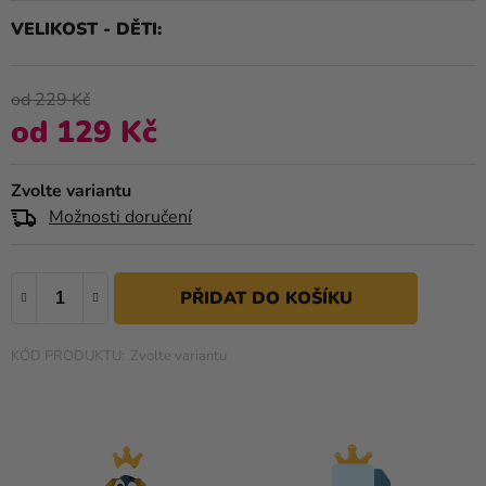
je
Kreativní
VELIKOST - DĚTI
0,0
potřeby
z
5
Personalizované
od 229 Kč
hvězdiček.
produkty
od
129 Kč
Měrná cena:
Témata
Zvolte variantu
Výprodej
Možnosti doručení
Novinky
Naše
Tipy
Zvolte variantu