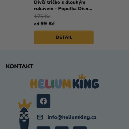
Dívčí tričko s dlouhým
rukávem - Popelka Disney
růžové
179 Kč
99 Kč
od
DETAIL
Z
KONTAKT
Á
P
A
T
Í
info
@
heliumking.cz