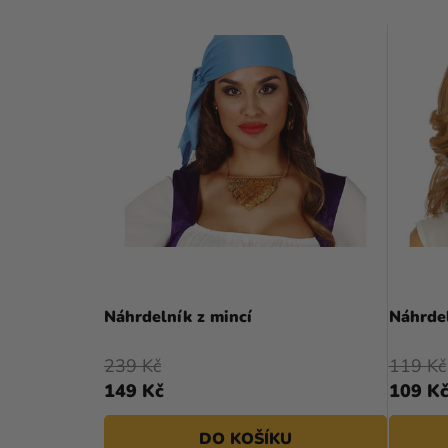
Náhrdelník z mincí
Náhrdel
239 Kč
119 Kč
149 Kč
109 K
DO KOŠÍKU