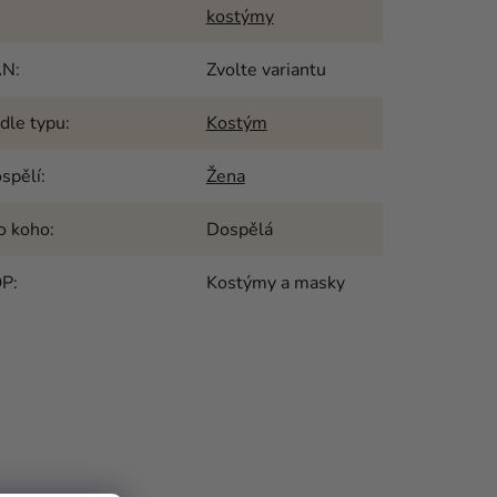
kostýmy
AN
:
Zvolte variantu
dle typu
:
Kostým
spělí
:
Žena
o koho
:
Dospělá
OP
:
Kostýmy a masky