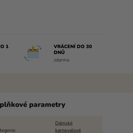
O 1
VRÁCENÍ DO 30
DNŮ
zdarma
plňkové parametry
Dámské
tegorie
:
karnevalové