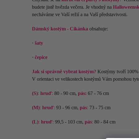
budete
jistě
hvězda večera. Je vhodný na
Halloweensk
necháváme ve Vaší režií a na Vaší představivosti.
Dámský kostým - Cikánka
obsahuje:
· šaty
· čepice
Jak si správně vybrat kostým?
Kostýmy tvoří 100% P
V orientaci ve velikostech kostýmů Vám pomohou tyt
(S)
:
hruď
:
80 - 90 cm,
pás:
67 - 76 cm
(M)
:
hruď
:
93 - 96 cm,
pás
:
73 - 75 cm
(L)
:
hruď
:
99,5 - 103 cm,
pás
:
80 - 84 cm