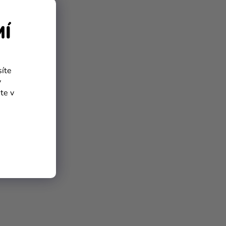
MÍ
síte
y
te v