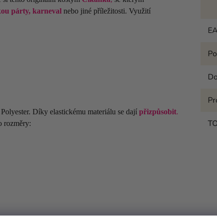
ou párty, karneval
nebo jiné příležitosti. Využití
E
Po
Do
Pr
olyester. Díky elastickému materiálu se dají
přizpůsobit
.
T
o rozměry: