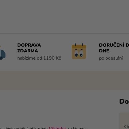
DOPRAVA
DORUČENÍ D
ZDARMA
DNE
nabízíme od 1190 Kč
po odeslání
Do
Ka
si tento originální kostým
Cikánka
,
se kterým