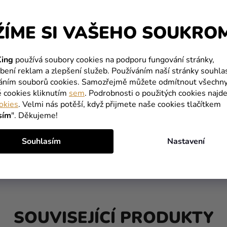
ŽÍME SI VAŠEHO SOUKRO
ing
používá soubory cookies na podporu fungování stránky,
bení reklam a zlepšení služeb. Používáním naší stránky souhla
váním souborů cookies. Samozřejmě můžete odmítnout všechn
é cookies kliknutím
sem
. Podrobnosti o použitých cookies najde
okies
. Velmi nás potěší, když přijmete naše cookies tlačítkem
sím
". Děkujeme!
Souhlasím
Nastavení
SOUVISEJÍCÍ PRODUKTY