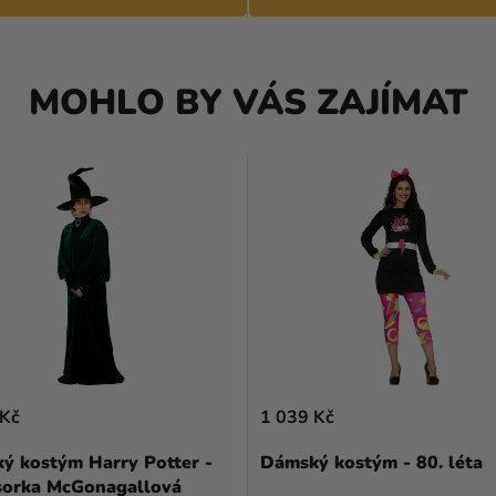
MOHLO BY VÁS ZAJÍMAT
 Kč
1 039 Kč
ý kostým Harry Potter -
Dámský kostým - 80. léta
sorka McGonagallová