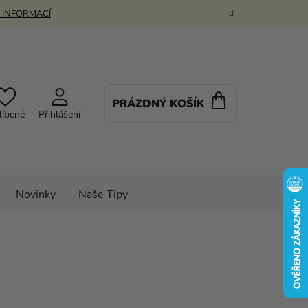
 INFORMACÍ
PRÁZDNÝ KOŠÍK
NÁKUPNÍ
líbené
Přihlášení
KOŠÍK
Novinky
Naše Tipy
stýmy
Kostýmy pro dospělé
Dámské kostýmy
kánka