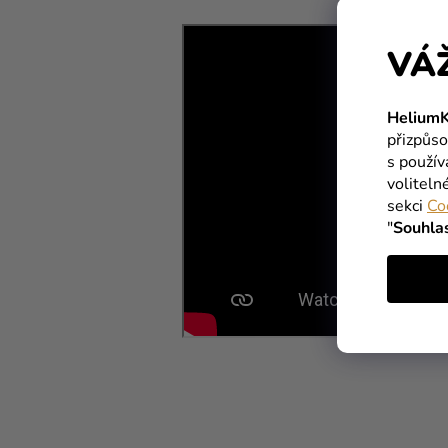
VÁ
HeliumK
přizpůso
s použí
voliteln
sekci
Co
"
Souhla