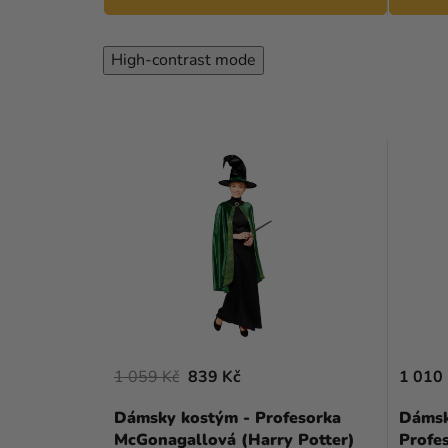
High-contrast mode
1 059 Kč
839 Kč
1 010
Dámsky kostým - Profesorka
Dámsk
McGonagallová (Harry Potter)
Profe