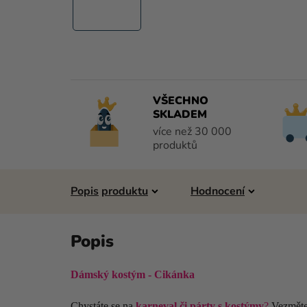
VŠECHNO
SKLADEM
více než 30 000
produktů
Popis
Hodnocení
Dámský kostým - Cikánka
Chystáte se na
karneval či párty s kostýmy
?
Vezměte 