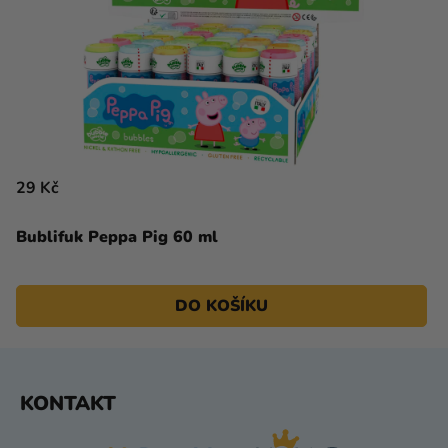
29 Kč
Bublifuk Peppa Pig 60 ml
DO KOŠÍKU
Z
KONTAKT
Á
P