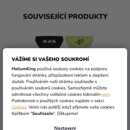
SOUVISEJÍCÍ PRODUKTY
VÁŽÍME SI VAŠEHO SOUKROMÍ
HeliumKing
používá soubory cookies na podporu
fungování stránky, přizpůsobení reklam a zlepšení
služeb. Používáním naší stránky souhlasíte s
používáním souborů cookies. Samozřejmě můžete
odmítnout všechny volitelné cookies kliknutím
sem
.
Spodní prádlo - Mickey
Podrobnosti o použitých cookies najdete v sekci
Mouse zelené 3 ks
Cookies
. Velmi nás potěší, když přijmete naše cookies
tlačítkem "
Souhlasím
". Děkujeme!
139 Kč
Nastavení