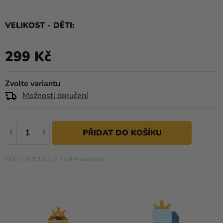
produktu
Kreativní
je
potřeby
VELIKOST - DĚTI
0,0
z
Personalizované
5
299 Kč
produkty
Měrná cena:
hvězdiček.
Témata
Zvolte variantu
Výprodej
Možnosti doručení
Novinky
Naše
Tipy
Zvolte variantu