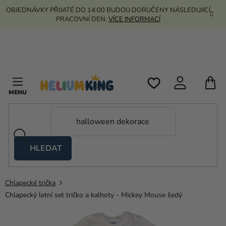
Přejít
OBJEDNÁVKY PŘIJATÉ DO 14:00 BUDOU DORUČENY NÁSLEDUJÍCÍ
na
PRACOVNÍ DEN.
VÍCE INFORMACÍ
obsah
N
K
HLEDAT
Nůžkové
stany
Chlapecké trička
Kanekalon
Chlapecký letní set tričko a kalhoty - Mickey Mouse šedý
Helium
a