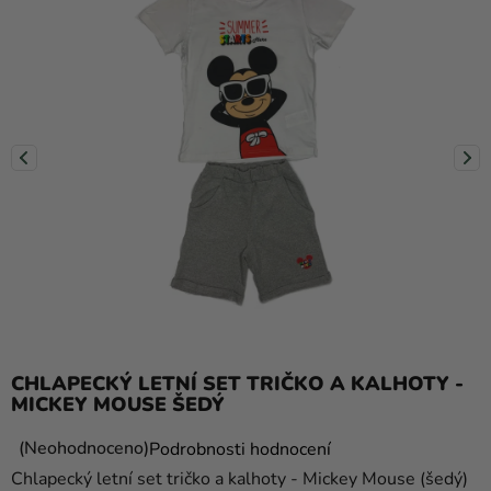
balónky
Svatba
Párty
Výzdoba
a
doplňky
Kostýmy
Oblečení
Pečení
Dárky
CHLAPECKÝ LETNÍ SET TRIČKO A KALHOTY -
a
MICKEY MOUSE ŠEDÝ
merch
Průměrné
Neohodnoceno
Podrobnosti hodnocení
Svátky
hodnocení
Chlapecký letní set tričko a kalhoty - Mickey Mouse (šedý)