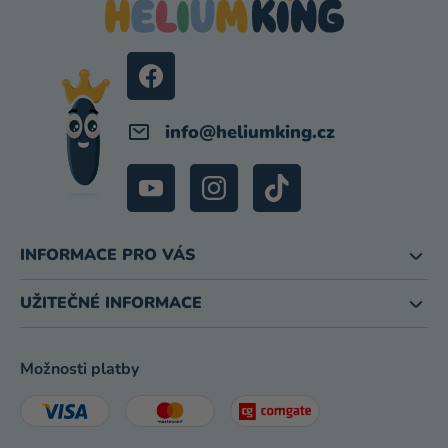
A
T
Í
info
@
heliumking.cz
INFORMACE PRO VÁS
UŽITEČNÉ INFORMACE
Možnosti platby