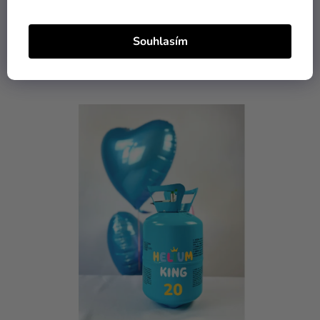
DETAIL
Souhlasím
High-contrast mode
MOHLO BY VÁS ZAJÍMAT