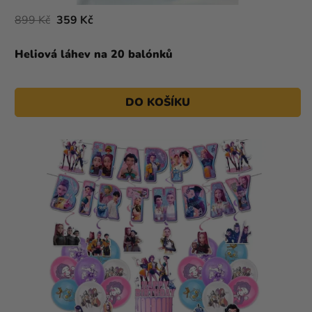
899 Kč
359 Kč
Heliová láhev na 20 balónků
DO KOŠÍKU