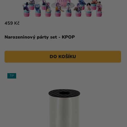
459 Kč
Narozeninový párty set - KPOP
DO KOŠÍKU
TIP