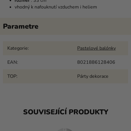
rozměr
: 33 cm
vhodný k nafouknutí vzduchem i heliem
Kategorie
:
Pastelové balónky
EAN
:
8021886128406
TOP
:
Párty dekorace
SOUVISEJÍCÍ PRODUKTY