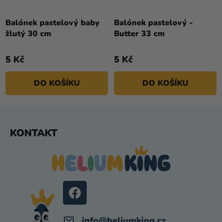
Balónek pastelový baby
Balónek pastelový -
žlutý 30 cm
Butter 33 cm
5 Kč
5 Kč
DO KOŠÍKU
DO KOŠÍKU
Z
KONTAKT
Á
P
A
T
Í
info
@
heliumking.cz