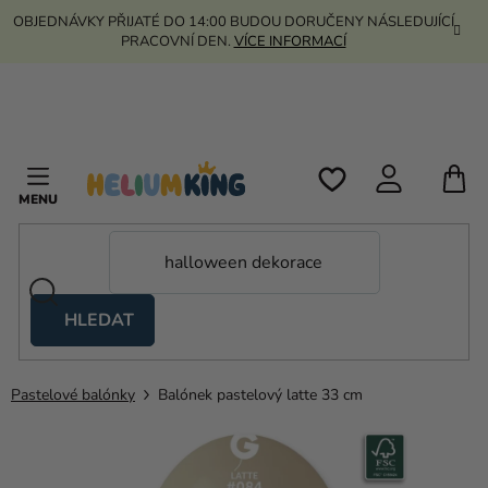
Přejít
OBJEDNÁVKY PŘIJATÉ DO 14:00 BUDOU DORUČENY NÁSLEDUJÍCÍ
na
PRACOVNÍ DEN.
VÍCE INFORMACÍ
obsah
N
K
HLEDAT
Nůžkové
stany
Pastelové balónky
Balónek pastelový latte 33 cm
Kanekalon
Helium
a