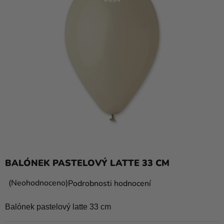
balónky
Svatba
Párty
Výzdoba
a
doplňky
Kostýmy
Oblečení
Pečení
BALÓNEK PASTELOVÝ LATTE 33 CM
Dárky
a
Průměrné
Neohodnoceno
Podrobnosti hodnocení
hodnocení
merch
produktu
Balónek pastelový latte 33 cm
Svátky
je