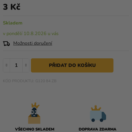
0,0
3 Kč
Kreativní
Měrná cena:
z
potřeby
5
Skladem
hvězdiček.
Personalizované
produkty
v pondělí 10.8.2026 u vás
Možnosti doručení
Témata
Výprodej
Novinky
Naše
G120 84 ZB
Tipy
VŠECHNO SKLADEM
DOPRAVA ZDARMA